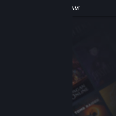
Iniciar sesión
Tienda
Comunidad
Acerca de
Soporte
Cambiar idioma
Descargar Steam Mobile
Ver versión clásica