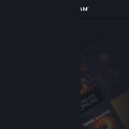
Iniciar sesión
Tienda
Comunidad
Acerca de
Soporte
Cambiar idioma
Descargar Steam Mobile
Ver versión clásica