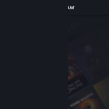
Iniciar sesión
Tienda
Comunidad
Acerca de
Soporte
Cambiar idioma
Descargar Steam Mobile
Ver versión clásica