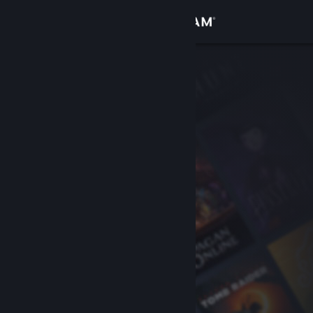
Iniciar sesión
Tienda
Comunidad
Acerca de
Soporte
Cambiar idioma
Descargar Steam Mobile
Ver versión clásica