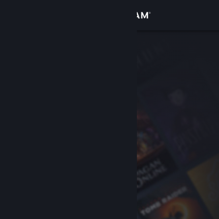
Iniciar sesión
Tienda
Comunidad
Acerca de
Soporte
Cambiar idioma
Descargar Steam Mobile
Ver versión clásica