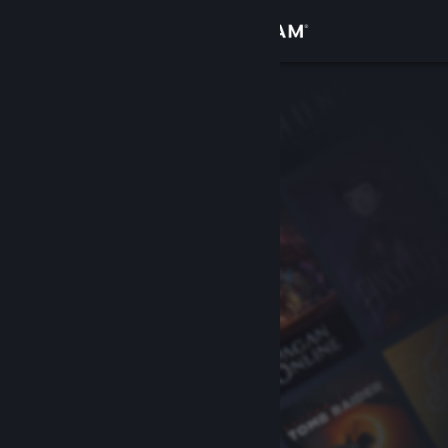
Iniciar sesión
Tienda
Comunidad
Acerca de
Soporte
Cambiar idioma
Descargar Steam Mobile
Ver versión clásica