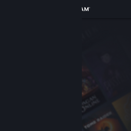
Iniciar sesión
Tienda
Comunidad
Acerca de
Soporte
Cambiar idioma
Descargar Steam Mobile
Ver versión clásica