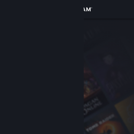
Iniciar sesión
Tienda
Comunidad
Acerca de
Soporte
Cambiar idioma
Descargar Steam Mobile
Ver versión clásica