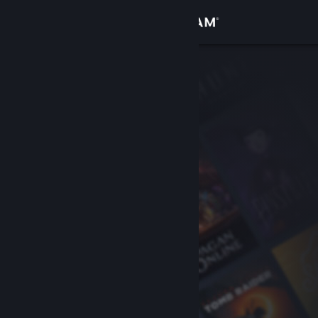
Iniciar sesión
Tienda
Comunidad
Acerca de
Soporte
Cambiar idioma
Descargar Steam Mobile
Ver versión clásica