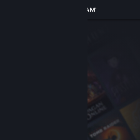
Iniciar sesión
Tienda
Comunidad
Acerca de
Soporte
Cambiar idioma
Descargar Steam Mobile
Ver versión clásica