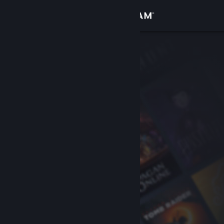
Iniciar sesión
Tienda
Comunidad
Acerca de
Soporte
Cambiar idioma
Descargar Steam Mobile
Ver versión clásica