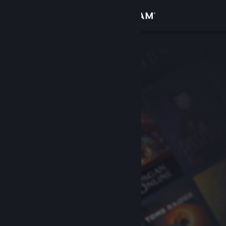
Iniciar sesión
Tienda
Comunidad
Acerca de
Soporte
Cambiar idioma
Descargar Steam Mobile
Ver versión clásica