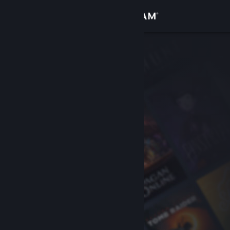
Iniciar sesión
Tienda
Comunidad
Acerca de
Soporte
Cambiar idioma
Descargar Steam Mobile
Ver versión clásica