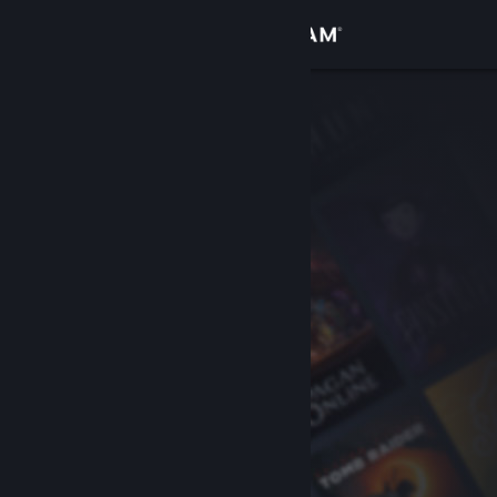
Iniciar sesión
Tienda
Comunidad
Acerca de
Soporte
Cambiar idioma
Descargar Steam Mobile
Ver versión clásica