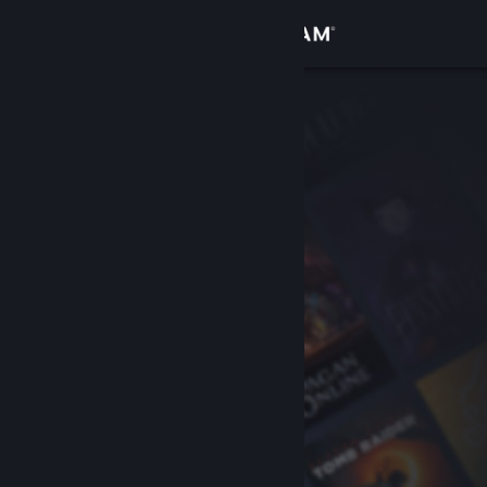
Iniciar sesión
Tienda
Comunidad
Acerca de
Soporte
Cambiar idioma
Descargar Steam Mobile
Ver versión clásica