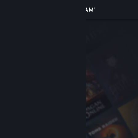
Iniciar sesión
Tienda
Comunidad
Acerca de
Soporte
Cambiar idioma
Descargar Steam Mobile
Ver versión clásica