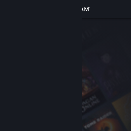
Iniciar sesión
Tienda
Comunidad
Acerca de
Soporte
Cambiar idioma
Descargar Steam Mobile
Ver versión clásica