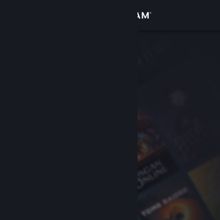
Iniciar sesión
Tienda
Comunidad
Acerca de
Soporte
Cambiar idioma
Descargar Steam Mobile
Ver versión clásica