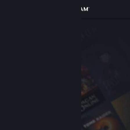
Iniciar sesión
Tienda
Comunidad
Acerca de
Soporte
Cambiar idioma
Descargar Steam Mobile
Ver versión clásica