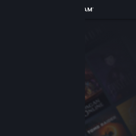
Iniciar sesión
Tienda
Comunidad
Acerca de
Soporte
Cambiar idioma
Descargar Steam Mobile
Ver versión clásica