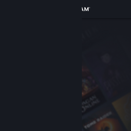
Iniciar sesión
Tienda
Comunidad
Acerca de
Soporte
Cambiar idioma
Descargar Steam Mobile
Ver versión clásica