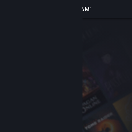
Iniciar sesión
Tienda
Comunidad
Acerca de
Soporte
Cambiar idioma
Descargar Steam Mobile
Ver versión clásica