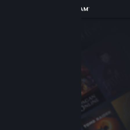
Iniciar sesión
Tienda
Comunidad
Acerca de
Soporte
Cambiar idioma
Descargar Steam Mobile
Ver versión clásica