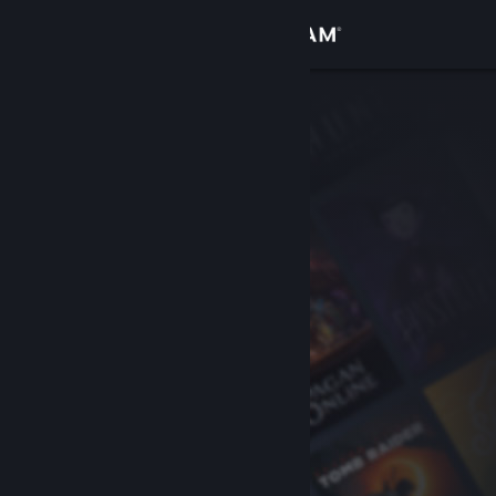
Iniciar sesión
Tienda
Comunidad
Acerca de
Soporte
Cambiar idioma
Descargar Steam Mobile
Ver versión clásica