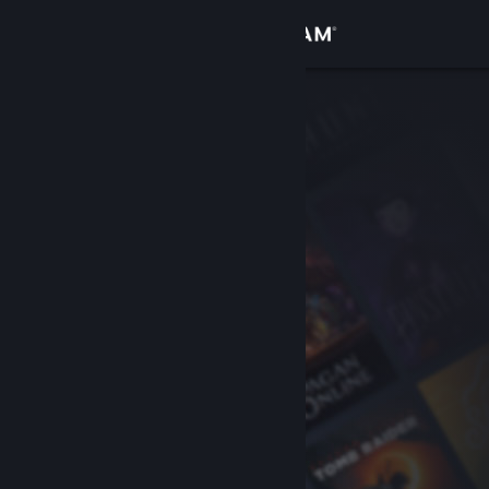
Iniciar sesión
Tienda
Comunidad
Acerca de
Soporte
Cambiar idioma
Descargar Steam Mobile
Ver versión clásica