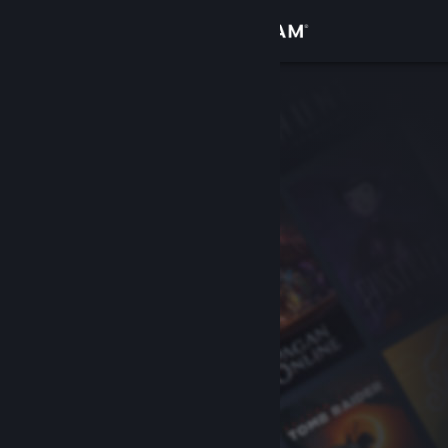
Iniciar sesión
Tienda
Comunidad
Acerca de
Soporte
Cambiar idioma
Descargar Steam Mobile
Ver versión clásica