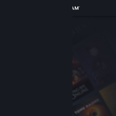
Iniciar sesión
Tienda
Comunidad
Acerca de
Soporte
Cambiar idioma
Descargar Steam Mobile
Ver versión clásica