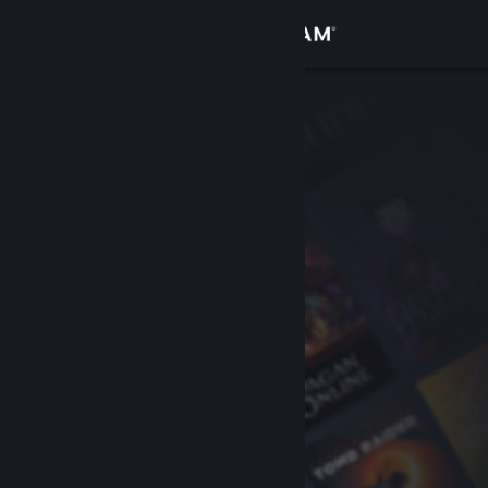
Iniciar sesión
Tienda
Comunidad
Acerca de
Soporte
Cambiar idioma
Descargar Steam Mobile
Ver versión clásica