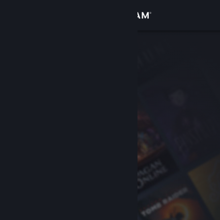
Iniciar sesión
Tienda
Comunidad
Acerca de
Soporte
Cambiar idioma
Descargar Steam Mobile
Ver versión clásica