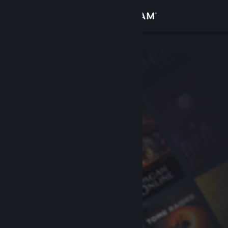
Iniciar sesión
Tienda
Comunidad
Acerca de
Soporte
Cambiar idioma
Descargar Steam Mobile
Ver versión clásica