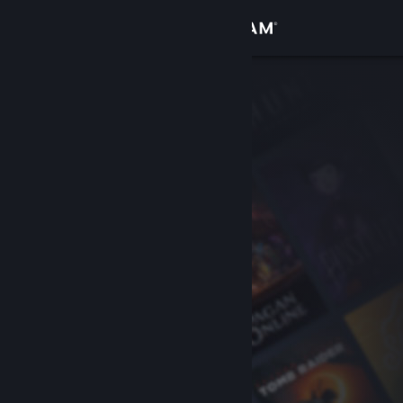
Iniciar sesión
Tienda
Comunidad
Acerca de
Soporte
Cambiar idioma
Descargar Steam Mobile
Ver versión clásica