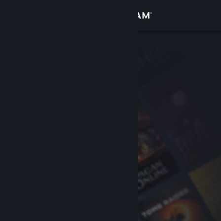
Iniciar sesión
Tienda
Comunidad
Acerca de
Soporte
Cambiar idioma
Descargar Steam Mobile
Ver versión clásica