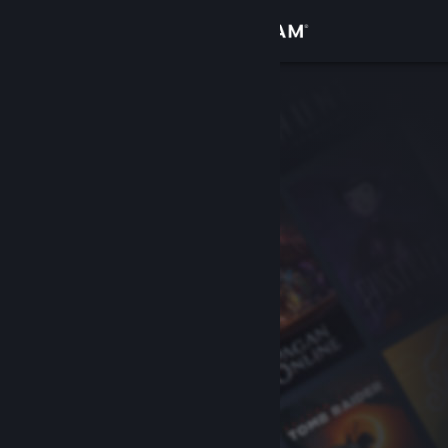
Iniciar sesión
Tienda
Comunidad
Acerca de
Soporte
Cambiar idioma
Descargar Steam Mobile
Ver versión clásica