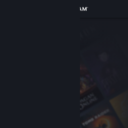
Iniciar sesión
Tienda
Comunidad
Acerca de
Soporte
Cambiar idioma
Descargar Steam Mobile
Ver versión clásica