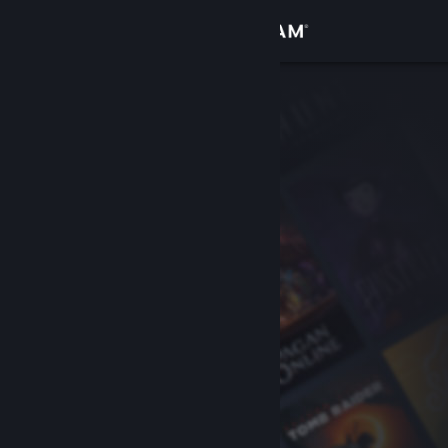
Iniciar sesión
Tienda
Comunidad
Acerca de
Soporte
Cambiar idioma
Descargar Steam Mobile
Ver versión clásica