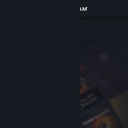
Iniciar sesión
Tienda
Comunidad
Acerca de
Soporte
Cambiar idioma
Descargar Steam Mobile
Ver versión clásica