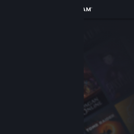
Iniciar sesión
Tienda
Comunidad
Acerca de
Soporte
Cambiar idioma
Descargar Steam Mobile
Ver versión clásica