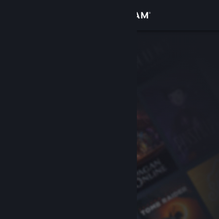
Iniciar sesión
Tienda
Comunidad
Acerca de
Soporte
Cambiar idioma
Descargar Steam Mobile
Ver versión clásica