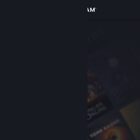
Iniciar sesión
Tienda
Comunidad
Acerca de
Soporte
Cambiar idioma
Descargar Steam Mobile
Ver versión clásica