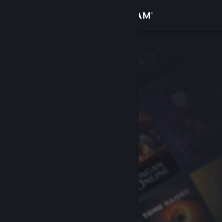
Iniciar sesión
Tienda
Comunidad
Acerca de
Soporte
Cambiar idioma
Descargar Steam Mobile
Ver versión clásica