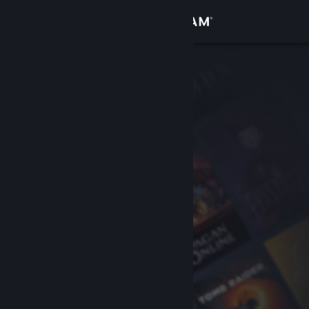
Iniciar sesión
Tienda
Comunidad
Acerca de
Soporte
Cambiar idioma
Descargar Steam Mobile
Ver versión clásica