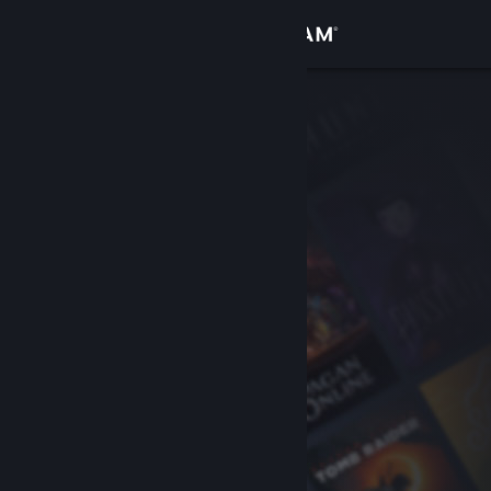
Iniciar sesión
Tienda
Comunidad
Acerca de
Soporte
Cambiar idioma
Descargar Steam Mobile
Ver versión clásica