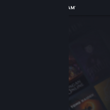
Iniciar sesión
Tienda
Comunidad
Acerca de
Soporte
Cambiar idioma
Descargar Steam Mobile
Ver versión clásica