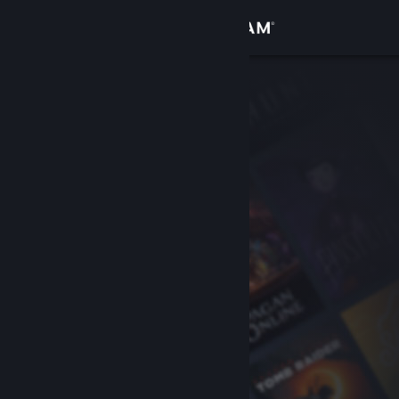
Iniciar sesión
Tienda
Comunidad
Acerca de
Soporte
Cambiar idioma
Descargar Steam Mobile
Ver versión clásica