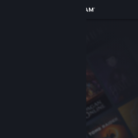
Iniciar sesión
Tienda
Comunidad
Acerca de
Soporte
Cambiar idioma
Descargar Steam Mobile
Ver versión clásica