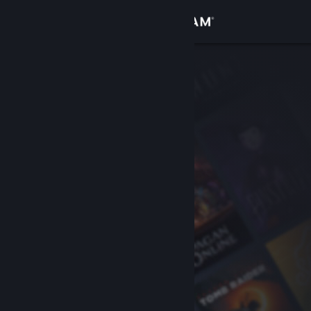
Iniciar sesión
Tienda
Comunidad
Acerca de
Soporte
Cambiar idioma
Descargar Steam Mobile
Ver versión clásica