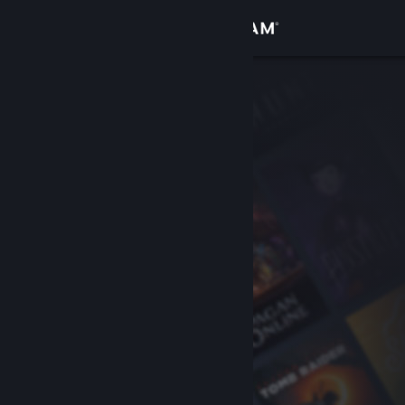
Iniciar sesión
Tienda
Comunidad
Acerca de
Soporte
Cambiar idioma
Descargar Steam Mobile
Ver versión clásica