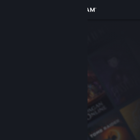
Iniciar sesión
Tienda
Comunidad
Acerca de
Soporte
Cambiar idioma
Descargar Steam Mobile
Ver versión clásica