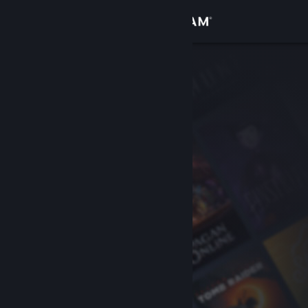
Iniciar sesión
Tienda
Comunidad
Acerca de
Soporte
Cambiar idioma
Descargar Steam Mobile
Ver versión clásica