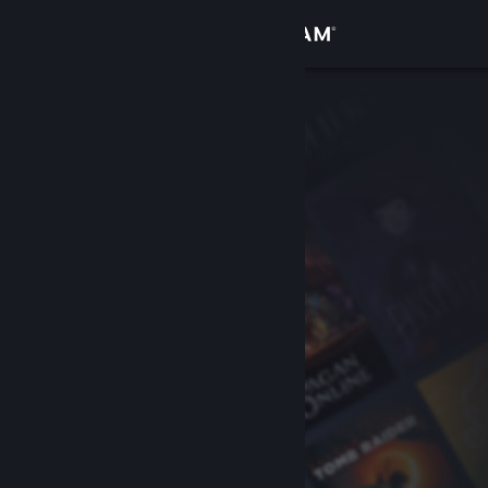
Iniciar sesión
Tienda
Comunidad
Acerca de
Soporte
Cambiar idioma
Descargar Steam Mobile
Ver versión clásica